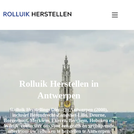
Rolluik Herstellen in
Antwerpen
Rolluik Herstellings Dienst in Antwerpen (2000),
inclusief
Berendrecht-Zandvliet-Lillo, Deurne,
Borgerhout, Merksem, Ekeren, Berchem, Hoboken en
Wilrijk
. contacteer ons voor een gratis en vrijblijvende
offerte om uw rolluiken te herstellen te Antwerpen