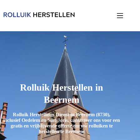
Rolluik Herstellen in
Beernem
Rolluik Herstellings Dienst in Beernem (8730),
inclusief
Oedelem en Sint-Joris
. contacteer ons voor een
gratis en vrijblijvende offerte om uw rolluiken te
herstellen te Beernem