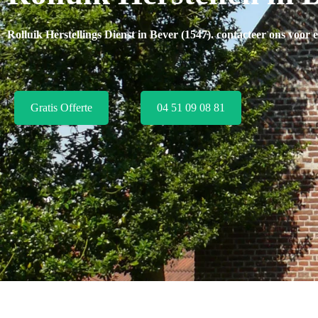
Rolluik Herstellings Dienst in Bever (1547)
. contacteer ons voor e
Gratis Offerte
04 51 09 08 81