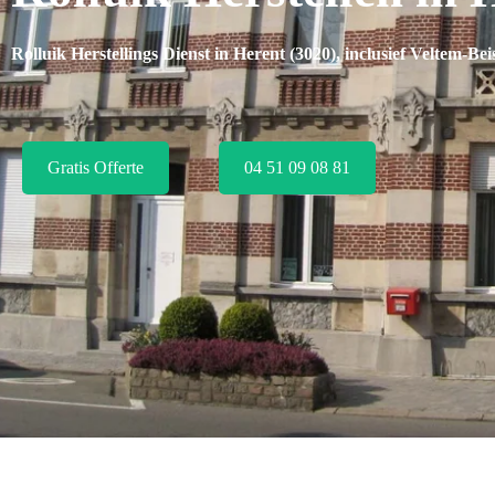
Rolluik Herstellings Dienst in Herent (3020), inclusief
Veltem-Bei
Gratis Offerte
04 51 09 08 81