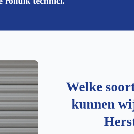
 rolluik technici.
Welke soor
kunnen wij
Hers