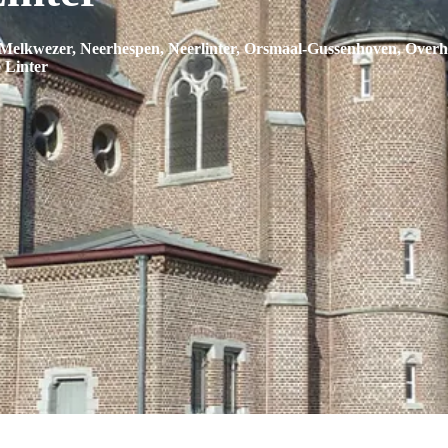
r, Melkwezer, Neerhespen, Neerlinter, Orsmaal-Gussenhoven, Ov
e Linter