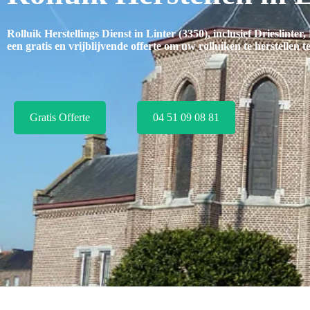
Rolluik Herstellings Dienst in Linter (3350), inclusief
Drieslinte
een gratis en vrijblijvende offerte om uw rolluiken te herstellen t
Gratis Offerte
04 51 09 08 81