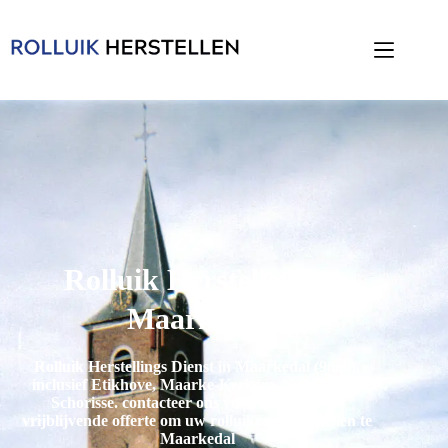
Rolluik Herstellen in
Maarkedal
Rolluik Herstellings Dienst in Maarkedal (9680),
inclusief
Etikhove, Maarke-Kerkem, Nukerke en
Schorisse
. contacteer ons voor een gratis en
vrijblijvende offerte om uw rolluiken te herstellen te
Maarkedal