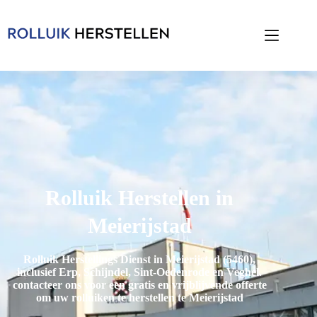
Rolluik Herstellen in
Meierijstad
Rolluik Herstellings Dienst in Meierijstad (5460),
inclusief
Erp, Schijndel, Sint-Oedenrode en Veghel
.
contacteer ons voor een gratis en vrijblijvende offerte
om uw rolluiken te herstellen te Meierijstad