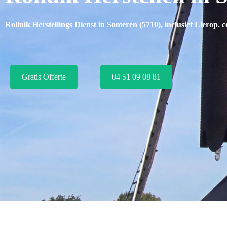
Rolluik Herstellings Dienst in Someren (5710), inclusief
Lierop
. 
Gratis Offerte
04 51 09 08 81