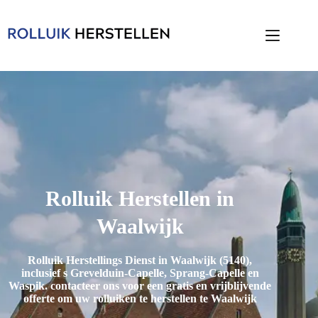
Rolluik Herstellen in
Waalwijk
Rolluik Herstellings Dienst in Waalwijk (5140),
inclusief
s Grevelduin-Capelle, Sprang-Capelle en
Waspik
. contacteer ons voor een gratis en vrijblijvende
offerte om uw rolluiken te herstellen te Waalwijk