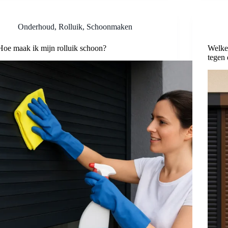
Onderhoud
,
Rolluik
,
Schoonmaken
Hoe maak ik mijn rolluik schoon?
Welke 
tegen