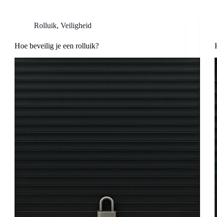
Rolluik
,
Veiligheid
Hoe beveilig je een rolluik?