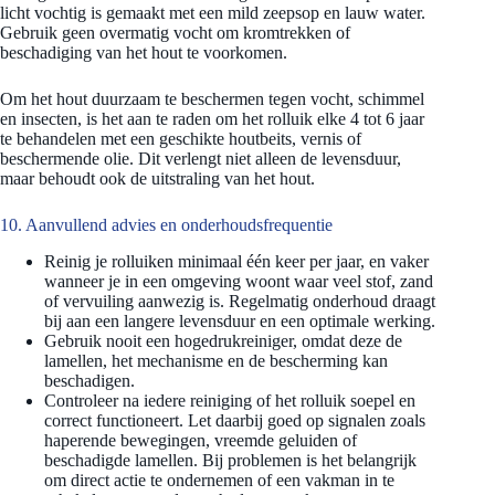
licht vochtig is gemaakt met een mild zeepsop en lauw water.
Gebruik geen overmatig vocht om kromtrekken of
beschadiging van het hout te voorkomen.
Om het hout duurzaam te beschermen tegen vocht, schimmel
en insecten, is het aan te raden om het rolluik elke 4 tot 6 jaar
te behandelen met een geschikte houtbeits, vernis of
beschermende olie. Dit verlengt niet alleen de levensduur,
maar behoudt ook de uitstraling van het hout.
10. Aanvullend advies en onderhoudsfrequentie
Reinig je rolluiken minimaal één keer per jaar, en vaker
wanneer je in een omgeving woont waar veel stof, zand
of vervuiling aanwezig is. Regelmatig onderhoud draagt
bij aan een langere levensduur en een optimale werking.
Gebruik nooit een hogedrukreiniger, omdat deze de
lamellen, het mechanisme en de bescherming kan
beschadigen.
Controleer na iedere reiniging of het rolluik soepel en
correct functioneert. Let daarbij goed op signalen zoals
haperende bewegingen, vreemde geluiden of
beschadigde lamellen. Bij problemen is het belangrijk
om direct actie te ondernemen of een vakman in te