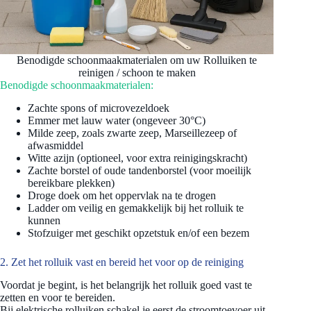
Benodigde schoonmaakmaterialen om uw Rolluiken te
reinigen / schoon te maken
Benodigde schoonmaakmaterialen:
Zachte spons of microvezeldoek
Emmer met lauw water (ongeveer 30°C)
Milde zeep, zoals zwarte zeep, Marseillezeep of
afwasmiddel
Witte azijn (optioneel, voor extra reinigingskracht)
Zachte borstel of oude tandenborstel (voor moeilijk
bereikbare plekken)
Droge doek om het oppervlak na te drogen
Ladder om veilig en gemakkelijk bij het rolluik te
kunnen
Stofzuiger met geschikt opzetstuk en/of een bezem
2. Zet het rolluik vast en bereid het voor op de reiniging
Voordat je begint, is het belangrijk het rolluik goed vast te
zetten en voor te bereiden.
Bij elektrische rolluiken schakel je eerst de stroomtoevoer uit